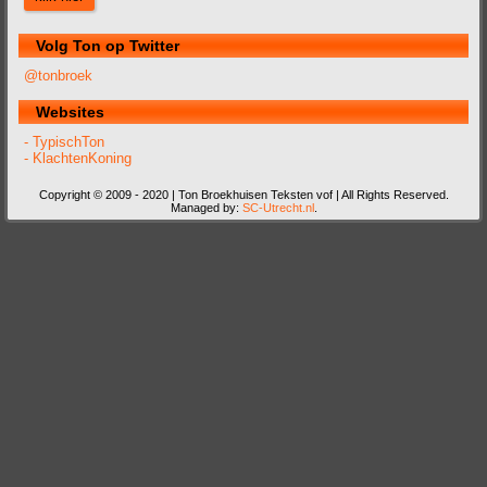
Volg Ton op Twitter
@tonbroek
Websites
- TypischTon
- KlachtenKoning
Copyright © 2009 - 2020 | Ton Broekhuisen Teksten vof | All Rights Reserved.
Managed by:
SC-Utrecht.nl
.