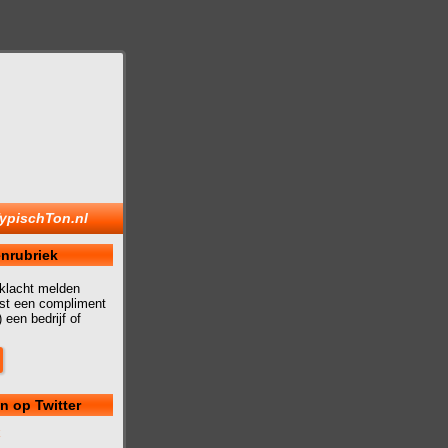
ypischTon.nl
nrubriek
 klacht melden
uist een compliment
 een bedrijf of
n op Twitter
k