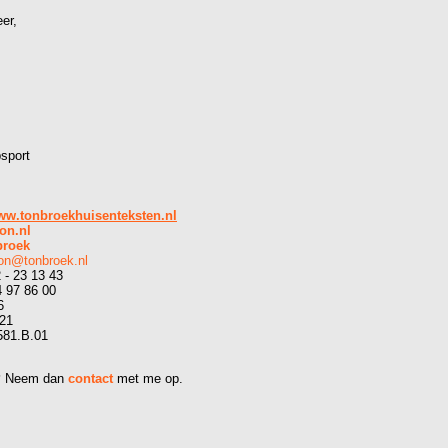
er,
sport
w.tonbroekhuisenteksten.nl
on.nl
roek
on@tonbroek.nl
 - 23 13 43
4 97 86 00
6
921
581.B.01
?
Neem dan
contact
met me op.