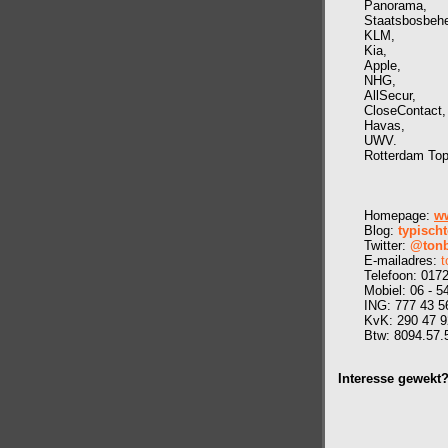
Panorama,
Staatsbosbehe
KLM,
Kia,
Apple,
NHG,
AllSecur,
CloseContact,
Havas,
UWV.
Rotterdam Top
Homepage:
ww
Blog:
typischt
Twitter:
@tonb
E-mailadres:
t
Telefoon: 0172
Mobiel: 06 - 5
ING: 777 43 5
KvK: 290 47 
Btw: 8094.57.
Interesse gewekt