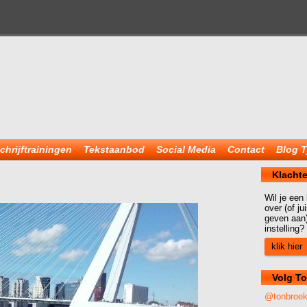
chrijftrainingen
Tekstaanbod
Social Media
Contact
Blog T
Klachte
Wil je een
over (of j
geven aan)
instelling?
klik hier
Volg To
@tonbroe