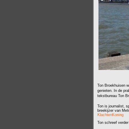
Ton Broekhuisen we
genieten. In de pra
tekstbureau Ton Br
Ton is journalist, 
breekijzer van Met
KlachtenKoning
Ton schreef verder