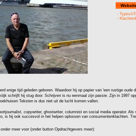
Websit
- TypischT
- Klachten
rd enige tijd geleden geboren. Waardoor hij op papier van 'een rustige oude d
ktijk schrijft hij stug door. Schrijven is nu eenmaal zijn passie. Zijn in 1997 op
oekhuisen Teksten is dus niet uit de lucht komen vallen.
sportjournalist, copywriter, ghostwriter, columnist en social media operator. Als
ro, is hij ook succesvol in het helpen oplossen van consumentenklachten. Tr
 onder meer voor (onder button Opdrachtgevers meer):