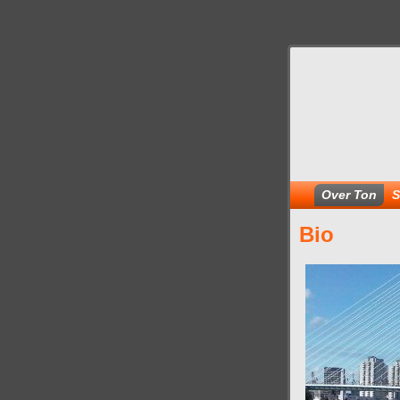
Over Ton
S
Bio