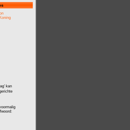
es
on
Koning
ag' kan
gerichte
 voormalig
efwoord: