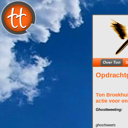
Over Ton
S
Opdracht
Ton Broekhui
actie voor o
Ghosttweeting:
ghosttweets