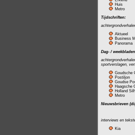
Huis
Metro
Tijdschriften:
achtergrondverhalen
Aktueel
Business M
Panorama
Dag- / weekbladen
achtergrondverhalen
sportverslagen, ve
Goudsche 
Postiljon
Goudse Po
Haagsche C
Holland Sil
Metro
Nieuwsbrieven (dig
interviews en tekst
Kia