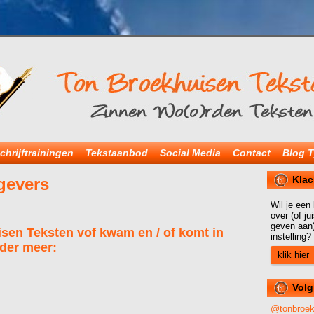
chrijftrainingen
Tekstaanbod
Social Media
Contact
Blog T
Klac
gevers
Wil je een
over (of j
geven aan)
sen Teksten vof kwam en / of komt in
instelling?
nder meer:
klik hier
Volg
@tonbroe