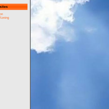
sites
on
Koning