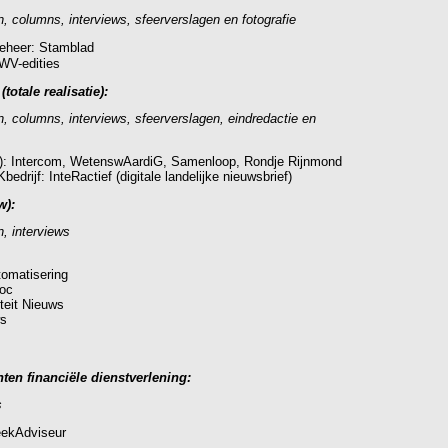
, columns, interviews, sfeerverslagen en fotografie
eheer: Stamblad
V-edities
totale realisatie):
, columns, interviews, sfeerverslagen, eindredactie en
 Intercom, WetenswAardiG, Samenloop, Rondje Rijnmond
rijf: InteRactief (digitale landelijke nieuwsbrief)
w):
, interviews
omatisering
oc
teit Nieuws
s
anten financiële dienstverlening:
s
ekAdviseur