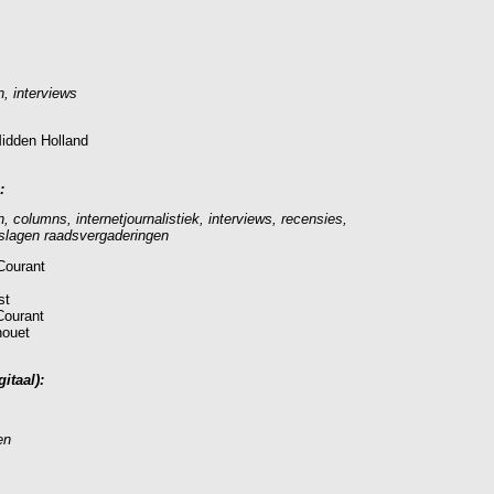
, interviews
idden Holland
:
, columns, internetjournalistiek, interviews, recensies,
rslagen raadsvergaderingen
Courant
st
ourant
houet
itaal):
en