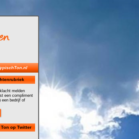
ypischTon.nl
htenrubriek
 klacht melden
uist een compliment
 een bedrijf of
 Ton op Twitter
k