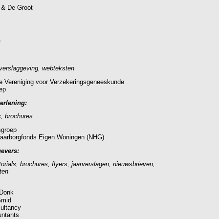
& De Groot
:
verslaggeving, webteksten
e Vereniging voor Verzekeringsgeneeskunde
ep
erlening:
s, brochures
sgroep
Waarborgfonds Eigen Woningen (NHG)
evers:
torials, brochures, flyers, jaarverslagen, nieuwsbrieven,
ten
 Donk
Smid
ultancy
ntants