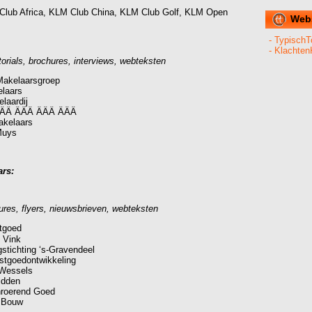
lub Africa, KLM Club China, KLM Club Golf, KLM Open
Web
- TypischT
- Klachten
torials, brochures, interviews, webteksten
Makelaarsgroep
laars
laardij
fÂÂÂ ÂÂÂ ÂÂÂ ÂÂÂ
akelaars
Muys
ars:
ures, flyers, nieuwsbrieven, webteksten
tgoed
 Vink
stichting ‘s-Gravendeel
stgoedontwikkeling
 Wessels
idden
roerend Goed
d Bouw