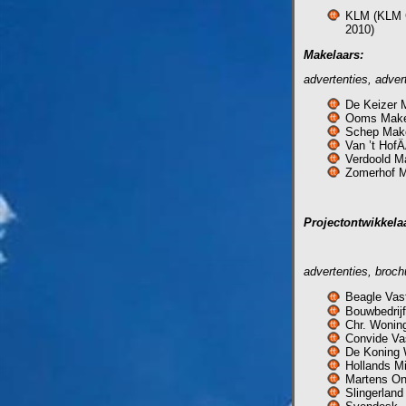
KLM (KLM C
2010)
Makelaars:
advertenties, adver
De Keizer 
Ooms Make
Schep Make
Van ’t Ho
Verdoold M
Zomerhof 
Projectontwikkela
advertenties, broch
Beagle Vas
Bouwbedrijf
Chr. Woning
Convide Va
De Koning
Hollands M
Martens On
Slingerlan