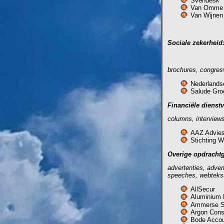
Svendesk
Van Omme 
Van Wijnen
Sociale zekerheid
brochures, congres
Nederlands
Salude Gro
Financiële dienstv
columns, interview
AAZ Advie
Stichting 
Overige opdrachtg
advertenties, adver
speeches, webteks
AllSecur
Aluminium
Ammerse 
Argon Cons
Bode Accou