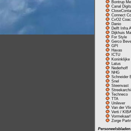
Bontrup Me
Canal Digit
CloseConta
Connect C
CvO2 Coac
Danio
Delft Infra 
Dijkhuis M
For Style
Gerco Beve
GPI
Havas
ICTU
Koninklijke
Latus
Nederhoff
NHG
Schneider E
Snel
Steenvast
Streekarchi
Techneco
TTA
Unilever
Van der Vli
Verti / KIB
Vormekaar!
Zorge Part
Personeelsbladen