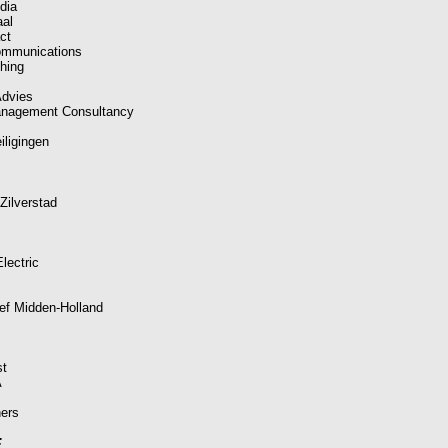
dia
aal
ct
ommunications
hing
Advies
anagement Consultancy
iligingen
 Zilverstad
lectric
ef Midden-Holland
st
A
ners
: