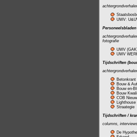
achtergrondverhalen
Staatsbosb
UWV: U&UW
Personeelsbladen (
achtergrondverhalen
fotografie
UWV (GAK):
UWV WERKbed
Tijdschriften (bou
achtergrondverhalen
Betonkrant
Bouw & Aut
Bouw en-Bl
Bouw Kwali
COB Nieuw
Lighthouse
Straategie
Tijdschriften / kr
columns, interview
De Hypothe
Erkend